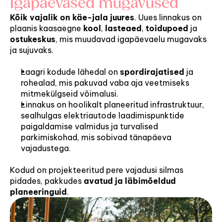
Igapäevased mugavused
Kõik vajalik on käe-jala juures
. Uues linnakus on 
plaanis kaasaegne 
kool
, 
lasteaed
, 
toidupoed
 ja 
ostukeskus
, mis muudavad igapäevaelu mugavaks 
ja sujuvaks.
Laagri kodude lähedal on 
spordirajatised
 ja 
rohealad, mis pakuvad vaba aja veetmiseks 
mitmekülgseid võimalusi.
Linnakus on hoolikalt planeeritud infrastruktuur, 
sealhulgas elektriautode laadimispunktide 
paigaldamise valmidus ja turvalised 
parkimiskohad, mis sobivad tänapäeva 
vajadustega.
Kodud on projekteeritud pere vajadusi silmas 
pidades, pakkudes 
avatud ja läbimõeldud 
planeeringuid
.