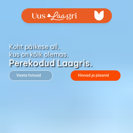
Koht päikese all, 
kus on kõik olemas.
Perekodud Laagris.
Vaata fotosid
Hinnad ja plaanid