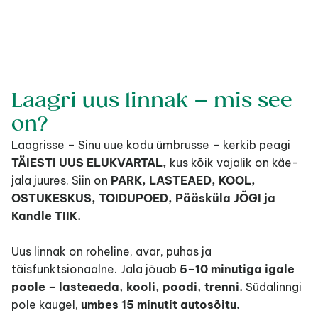
Laagri uus linnak – mis see 
on?
Laagrisse – Sinu uue kodu ümbrusse – kerkib peagi 
TÄIESTI UUS ELUKVARTAL,
 kus kõik vajalik on käe-
jala juures. Siin on 
PARK, LASTEAED, KOOL, 
OSTUKESKUS, TOIDUPOED, Pääsküla JÕGI ja 
Kandle TIIK.
Uus linnak on roheline, avar, puhas ja 
täisfunktsionaalne. Jala jõuab 
5–10 minutiga igale 
poole – lasteaeda, kooli, poodi, trenni.
 Südalinngi 
pole kaugel, 
umbes 15 minutit autosõitu.