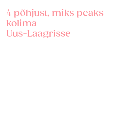
4 põhjust, miks peaks 
kolima 
Uus-Laagrisse
Uus-Laagri arendus
Sinu uue perekodu on loonud hoole ja 
armastusega kogenud arendaja, ehitaja ning 
arhitektid. Planeeritud perekodud on nii seest 
kui ka väljast kvaliteetsed ja kaunid. Pakume 
täiesti uut elustandardit täisfunktsionaalses 
uues linnakus, kus Sinu kodu on täis valgust ja 
avarust ning kõik eluks vajalik on vaid väikse 
jalutuskäigu kaugusel.
Laagri uus linnak
Uus-Laagri perekodud rajame uude 