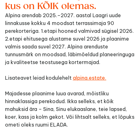
kus on KÕIK olemas.
Alpina arendab 2025.–2027. aastal Laagri uude 
linnakusse kokku 4 moodsat terrassimaja 90 
perekorteriga. 1.etapi hooned valmivad sügisel 2026. 
2.etapi ehitusega alustame suvel 2026 ja plaanime 
valmis saada suvel 2027. Alpina arenduste 
tunnusmärk on moodsad, läbimõeldud planeeringuga 
ja kvaliteetse teostusega kortermajad. 
Lisateavet leiad kodulehelt 
alpina.estate.
Majadesse plaanime luua avarad, mõistliku 
hinnaklassiga perekodud. Ikka selleks, et kõik 
mahuksid ära – Sina, Sinu elukaaslane, teie lapsed, 
koer, kass ja kolm gekot. Või lihtsalt selleks, et lõpuks 
ometi oleks ruumi ELADA.