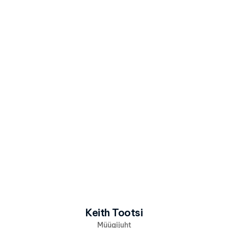
Kirja sisu
Olen nõus, et Alpina kasutab minu 
andmeid vastavalt 
Alpina 
privaatsuspoliitikale
 info ja pakkumiste 
saatmiseks.
Saada huvi
Keith Tootsi
Müügijuht