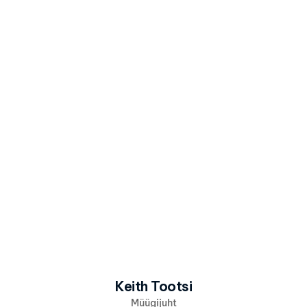
Kirja sisu
Olen nõus, et Alpina kasutab minu 
andmeid vastavalt 
Alpina 
privaatsuspoliitikale
 info ja pakkumiste 
saatmiseks.
Saada huvi
Keith Tootsi
Müügijuht