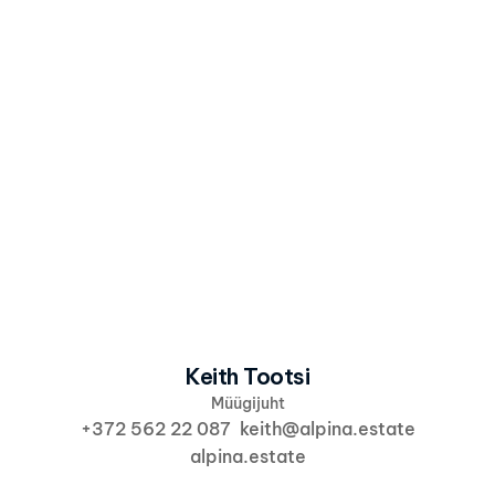
Olen nõus, et Alpina kasutab minu 
andmeid vastavalt 
Alpina 
privaatsuspoliitikale
 info ja pakkumiste 
saatmiseks.
Saada huvi
Keith Tootsi
Müügijuht
+372 562 22 087  keith@alpina.estate
alpina.estate