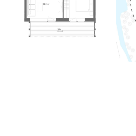
Soovi
Helista ja kirjut