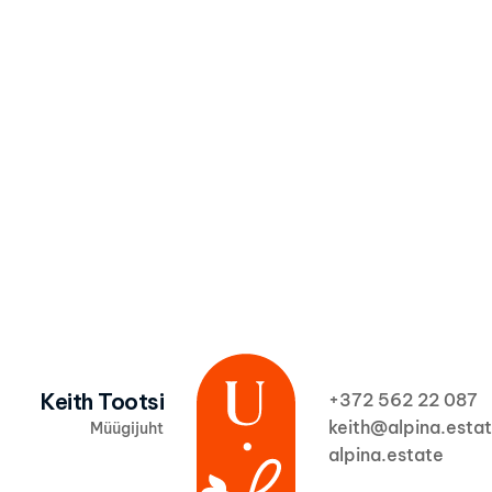
Olen nõus, et Alpi
privaatsuspoliitik
Keith Tootsi
+372 562 22 087  
keith@alpina.esta
Müügijuht
alpina.estate