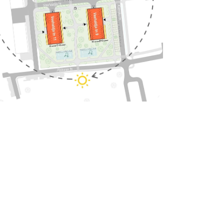
d
a meile juba täna!