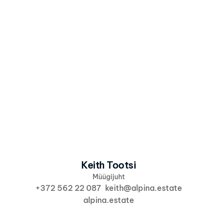
Olen nõus, et Alpina kasutab minu 
andmeid vastavalt 
Alpina 
privaatsuspoliitikale
 info ja pakkumiste 
saatmiseks.
Saada huvi
Keith Tootsi
Müügijuht
+372 562 22 087  keith@alpina.estate
alpina.estate