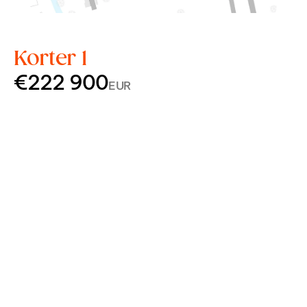
Korter 1
€222 900
EUR
Korrus
2
Tube
3
Pindala
67,2 m²
Rõdu
33,2 m²