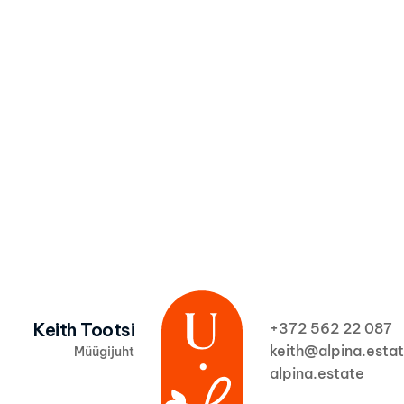
Olen nõus, et Alpi
privaatsuspoliitik
Keith Tootsi
+372 562 22 087  
keith@alpina.esta
Müügijuht
alpina.estate