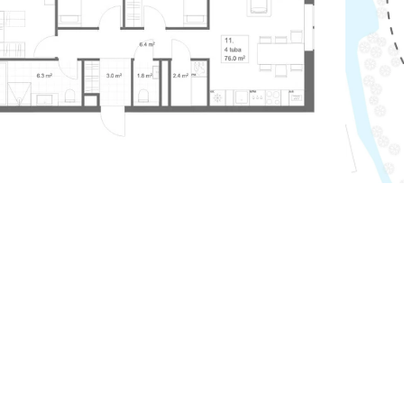
Soovi
3
Helista ja kirjut