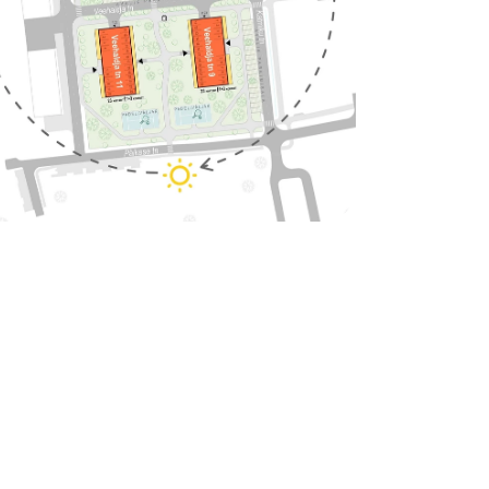
d
a meile juba täna!