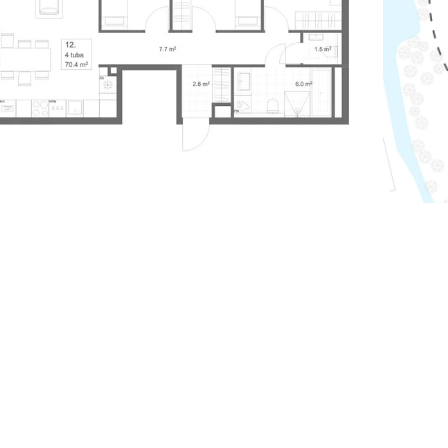
Soovi
3
Helista ja kirjut