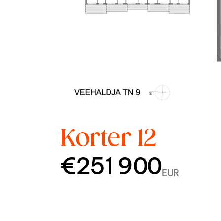
Korter 12
€251 900
EUR
Korrus