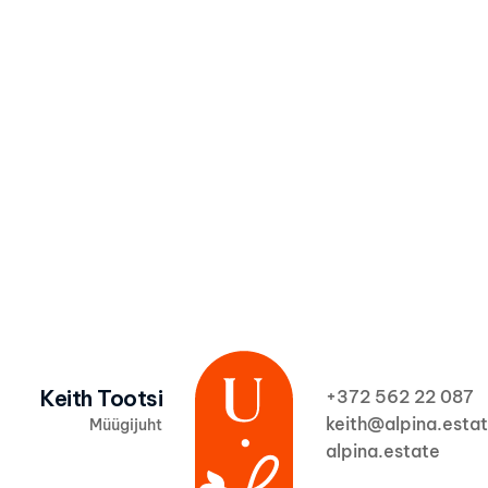
Olen nõus, et Alpi
privaatsuspoliitik
Keith Tootsi
+372 562 22 087  
keith@alpina.esta
Müügijuht
alpina.estate