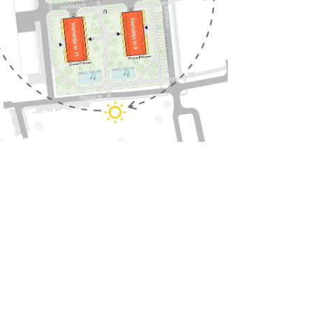
d
a meile juba täna!