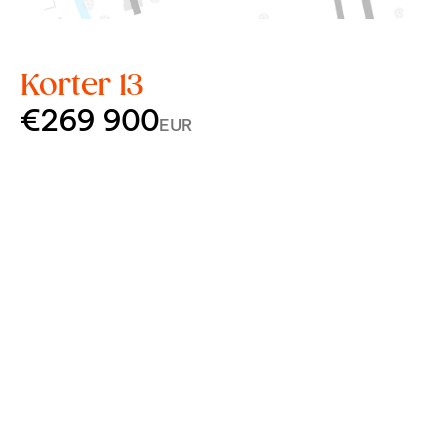
Korter 13
€269 900
EUR
Korrus
3
Tube
4
Pindala
76,1 m²
Rõdu
20,0 m²