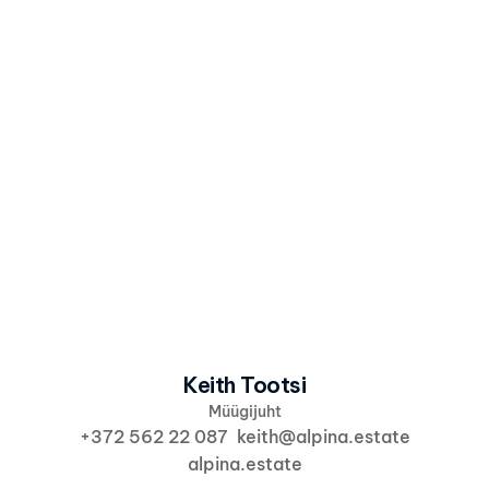
Kirja sisu
Olen nõus, et Alpina kasutab minu andmeid 
vastavalt 
Alpina privaatsuspoliitikale
 info ja 
pakkumiste saatmiseks.
Saada huvi
Keith Tootsi
Müügijuht
+372 562 22 087  keith@alpina.estate
alpina.estate