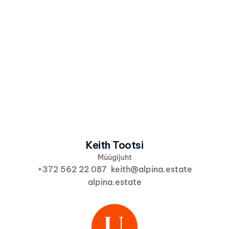
Olen nõus, et Alpina kasutab minu andmeid 
vastavalt 
Alpina privaatsuspoliitikale
 info ja 
pakkumiste saatmiseks.
Saada huvi
Keith Tootsi
Müügijuht
+372 562 22 087  keith@alpina.estate
alpina.estate