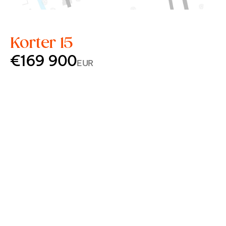
Korter 15
€169 900
EUR
Korrus
3
Tube
2
Pindala
43,2 m²
Rõdu
18,2 m²