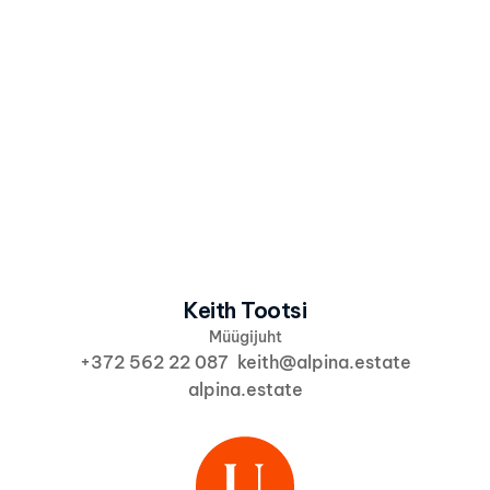
Olen nõus, et Alpina kasutab minu andmeid 
vastavalt 
Alpina privaatsuspoliitikale
 info ja 
pakkumiste saatmiseks.
Saada huvi
Keith Tootsi
Müügijuht
+372 562 22 087  keith@alpina.estate
alpina.estate