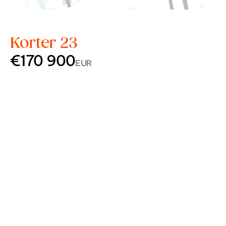
Korter 23
€170 900
EUR
Korrus
4
Tube
2
Pindala
43,2 m²
Rõdu
11,9 m²