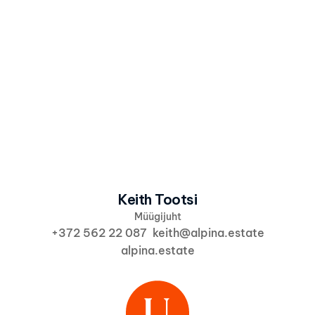
Olen nõus, et Alpina kasutab minu andmeid 
vastavalt 
Alpina privaatsuspoliitikale
 info ja 
pakkumiste saatmiseks.
Saada huvi
Keith Tootsi
Müügijuht
+372 562 22 087  keith@alpina.estate
alpina.estate