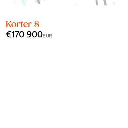
Korter 8
€170 900
EUR
Korrus
3
Tube
2
Pindala
46,2 m²
Rõdu
11,9 m²