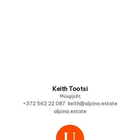
Olen nõus, et Alpina kasutab minu andmeid 
vastavalt 
Alpina privaatsuspoliitikale
 info ja 
pakkumiste saatmiseks.
Saada huvi
Keith Tootsi
Müügijuht
+372 562 22 087  keith@alpina.estate
alpina.estate