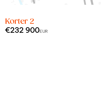
Korter 2
€232 900
EUR
Korrus
1
Tube
3
Pindala
62,5 m²
Rõdu
54,6 m²